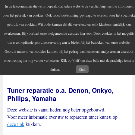
In de telecommunicatiewet is bepaald dat iedere website de verplichting heeft te informeren
Audio Artem
over het gebruik van cookies. Ook moet toestemming gevraagd te worden voor het specifiek
Uw versterker-audio reparateur
gebruik van cookies. Wij onderkennen dat dit vervelend en zelfs klantonvriendelijk kan
overkomen. Bij voorbaat onze welgemeende excuses hiervoor. Door cookies is het mogelijk
om u een optimale gebruikerservaring aan te bieden bij het bezoeken van onze website.
Gebruik makend van cookies kunnen wij het gedrag van bezoekers analyseren en daardoor
Home
Audio reparatie
Vintage audioapparatuur
Spring
onze webpagina nog verder verbeteren. Klik op 'sluit' om deze balk met de prachtige tekst te
Contactgegevens
Informatie
naar
sluiten.
Sluit
inhoud
Tuner reparatie o.a. Denon, Onkyo,
Philips, Yamaha
Deze website is vanaf heden nog beter opgebouwd.
Voor meer informatie over uw te repareren tuner kunt u op
deze link
klikken.