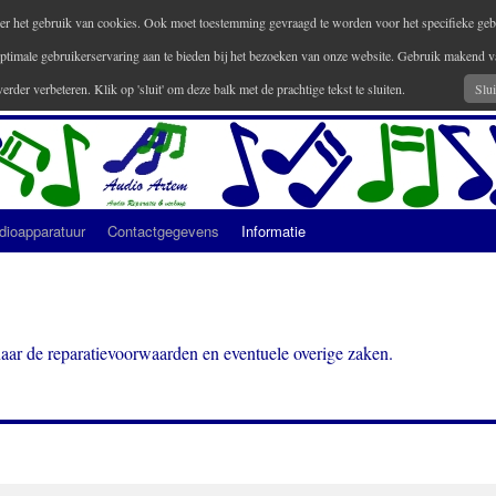
 over het gebruik van cookies. Ook moet toestemming gevraagd te worden voor het specifieke geb
ptimale gebruikerservaring aan te bieden bij het bezoeken van onze website. Gebruik makend
verder verbeteren. Klik op 'sluit' om deze balk met de prachtige tekst te sluiten.
Slui
dioapparatuur
Contactgegevens
Informatie
aar de reparatievoorwaarden en eventuele overige zaken.