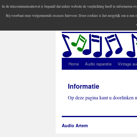
In de telecommunicatiewet is bepaald dat iedere website de verplichting heeft te informeren
Bij voorbaat onze welgemeende excuses hiervoor. Door cookies is het mogelijk om u een o
Audio Artem
Home
Audio reparatie
Vintage au
Spring
naar
Informatie
inhoud
Op deze pagina kunt u doorlinken n
Audio Artem