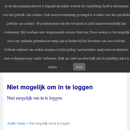
In de telecommunicatiewet is bepaald dat iedere website de verplichting heeft te informeren
Audio Artem
over het gebruik van cookies. Ook moet toestemming gevraagd te worden voor het specifiek
Uw versterker-audio reparateur
gebruik van cookies. Wij onderkennen dat dit vervelend en zelfs klantonvriendelijk kan
overkomen. Bij voorbaat onze welgemeende excuses hiervoor. Door cookies is het mogelijk
om u een optimale gebruikerservaring aan te bieden bij het bezoeken van onze website.
Gebruik makend van cookies kunnen wij het gedrag van bezoekers analyseren en daardoor
Home
Audio reparatie
Vintage audioapparatuur
Spring
onze webpagina nog verder verbeteren. Klik op 'sluit' om deze balk met de prachtige tekst te
Contactgegevens
Informatie
naar
sluiten.
Sluit
inhoud
Niet mogelijk om in te loggen
Niet mogelijk om in te loggen
Audio Artem
>
Niet mogelijk om in te loggen