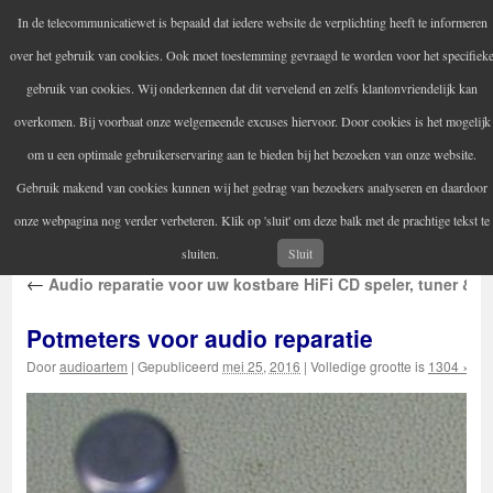
In de telecommunicatiewet is bepaald dat iedere website de verplichting heeft te informeren
Audio Artem
over het gebruik van cookies. Ook moet toestemming gevraagd te worden voor het specifiek
Uw versterker-audio reparateur
gebruik van cookies. Wij onderkennen dat dit vervelend en zelfs klantonvriendelijk kan
overkomen. Bij voorbaat onze welgemeende excuses hiervoor. Door cookies is het mogelijk
om u een optimale gebruikerservaring aan te bieden bij het bezoeken van onze website.
Home
Audio reparatie
Vintage audioapparatuur
Spring
Gebruik makend van cookies kunnen wij het gedrag van bezoekers analyseren en daardoor
Contactgegevens
Informatie
naar
onze webpagina nog verder verbeteren. Klik op 'sluit' om deze balk met de prachtige tekst te
inhoud
sluiten.
Sluit
←
Audio reparatie voor uw kostbare HiFi CD speler, tuner & st
Potmeters voor audio reparatie
Door
audioartem
|
Gepubliceerd
mei 25, 2016
|
Volledige grootte is
1304 × 12