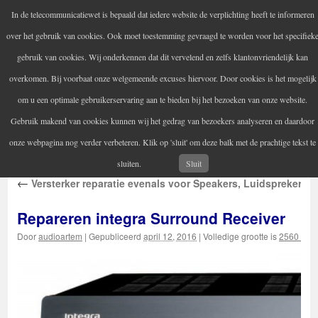
In de telecommunicatiewet is bepaald dat iedere website de verplichting heeft te informeren
Audio Artem
over het gebruik van cookies. Ook moet toestemming gevraagd te worden voor het specifiek
Uw versterker-audio reparateur
gebruik van cookies. Wij onderkennen dat dit vervelend en zelfs klantonvriendelijk kan
overkomen. Bij voorbaat onze welgemeende excuses hiervoor. Door cookies is het mogelijk
om u een optimale gebruikerservaring aan te bieden bij het bezoeken van onze website.
Home
Audio reparatie
Vintage audioapparatuur
Spring
Gebruik makend van cookies kunnen wij het gedrag van bezoekers analyseren en daardoor
Contactgegevens
Informatie
naar
onze webpagina nog verder verbeteren. Klik op 'sluit' om deze balk met de prachtige tekst te
inhoud
sluiten.
Sluit
←
Versterker reparatie evenals voor Speakers, Luidsprekers, 
Repareren integra Surround Receiver
Door
audioartem
|
Gepubliceerd
april 12, 2016
|
Volledige grootte is
2560 × 1