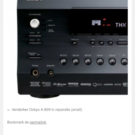
Versterker Onkyo A-809 in reparatie (small)
Bookmark de
permalink
.