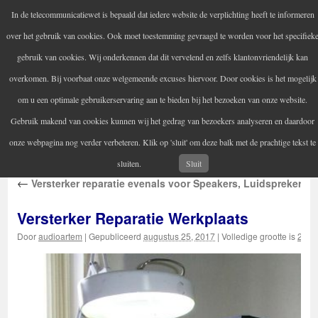
In de telecommunicatiewet is bepaald dat iedere website de verplichting heeft te informeren
Audio Artem
over het gebruik van cookies. Ook moet toestemming gevraagd te worden voor het specifiek
Uw versterker-audio reparateur
gebruik van cookies. Wij onderkennen dat dit vervelend en zelfs klantonvriendelijk kan
overkomen. Bij voorbaat onze welgemeende excuses hiervoor. Door cookies is het mogelijk
om u een optimale gebruikerservaring aan te bieden bij het bezoeken van onze website.
Home
Audio reparatie
Vintage audioapparatuur
Spring
Gebruik makend van cookies kunnen wij het gedrag van bezoekers analyseren en daardoor
Contactgegevens
Informatie
naar
onze webpagina nog verder verbeteren. Klik op 'sluit' om deze balk met de prachtige tekst te
inhoud
sluiten.
Sluit
←
Versterker reparatie evenals voor Speakers, Luidsprekers, 
Versterker Reparatie Werkplaats
Door
audioartem
|
Gepubliceerd
augustus 25, 2017
|
Volledige grootte is
2423