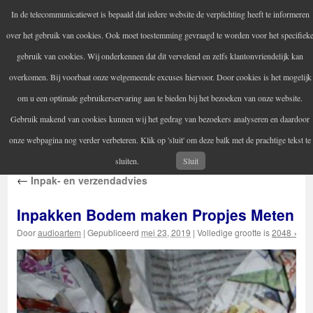
In de telecommunicatiewet is bepaald dat iedere website de verplichting heeft te informeren
Audio Artem
over het gebruik van cookies. Ook moet toestemming gevraagd te worden voor het specifiek
Uw versterker-audio reparateur
gebruik van cookies. Wij onderkennen dat dit vervelend en zelfs klantonvriendelijk kan
overkomen. Bij voorbaat onze welgemeende excuses hiervoor. Door cookies is het mogelijk
om u een optimale gebruikerservaring aan te bieden bij het bezoeken van onze website.
Home
Audio reparatie
Vintage audioapparatuur
Spring
Gebruik makend van cookies kunnen wij het gedrag van bezoekers analyseren en daardoor
Contactgegevens
Informatie
naar
onze webpagina nog verder verbeteren. Klik op 'sluit' om deze balk met de prachtige tekst te
inhoud
sluiten.
Sluit
←
Inpak- en verzendadvies
Inpakken Bodem maken Propjes Meten
Door
audioartem
|
Gepubliceerd
mei 23, 2019
|
Volledige grootte is
2048 × 15