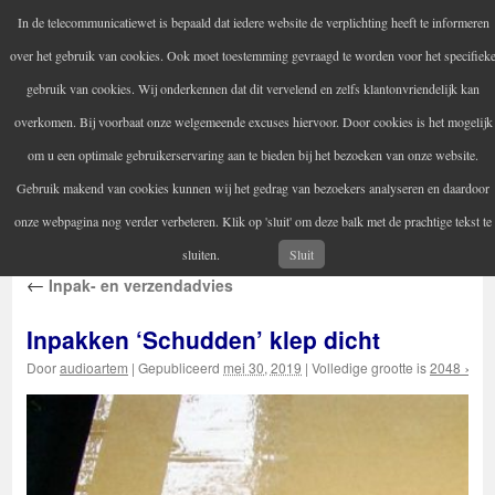
In de telecommunicatiewet is bepaald dat iedere website de verplichting heeft te informeren
Audio Artem
over het gebruik van cookies. Ook moet toestemming gevraagd te worden voor het specifiek
Uw versterker-audio reparateur
gebruik van cookies. Wij onderkennen dat dit vervelend en zelfs klantonvriendelijk kan
overkomen. Bij voorbaat onze welgemeende excuses hiervoor. Door cookies is het mogelijk
om u een optimale gebruikerservaring aan te bieden bij het bezoeken van onze website.
Home
Audio reparatie
Vintage audioapparatuur
Spring
Gebruik makend van cookies kunnen wij het gedrag van bezoekers analyseren en daardoor
Contactgegevens
Informatie
naar
onze webpagina nog verder verbeteren. Klik op 'sluit' om deze balk met de prachtige tekst te
inhoud
sluiten.
Sluit
←
Inpak- en verzendadvies
Inpakken ‘Schudden’ klep dicht
Door
audioartem
|
Gepubliceerd
mei 30, 2019
|
Volledige grootte is
2048 × 15