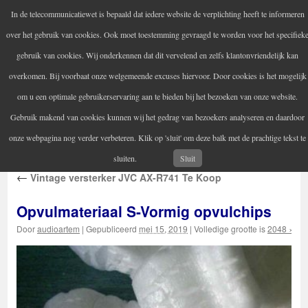
In de telecommunicatiewet is bepaald dat iedere website de verplichting heeft te informeren
Audio Artem
over het gebruik van cookies. Ook moet toestemming gevraagd te worden voor het specifiek
Uw versterker-audio reparateur
gebruik van cookies. Wij onderkennen dat dit vervelend en zelfs klantonvriendelijk kan
overkomen. Bij voorbaat onze welgemeende excuses hiervoor. Door cookies is het mogelijk
om u een optimale gebruikerservaring aan te bieden bij het bezoeken van onze website.
Home
Audio reparatie
Vintage audioapparatuur
Spring
Gebruik makend van cookies kunnen wij het gedrag van bezoekers analyseren en daardoor
Contactgegevens
Informatie
naar
onze webpagina nog verder verbeteren. Klik op 'sluit' om deze balk met de prachtige tekst te
inhoud
sluiten.
Sluit
←
Vintage versterker JVC AX-R741 Te Koop
Opvulmateriaal S-Vormig opvulchips
Door
audioartem
|
Gepubliceerd
mei 15, 2019
|
Volledige grootte is
2048 × 15