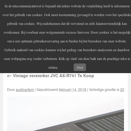
In de telecommunicatiewet is bepaald dat iedere website de verplichting heeft te informeren
Audio Artem
over het gebruik van cookies. Ook moet toestemming gevraagd te worden voor het specifiek
Uw versterker-audio reparateur
gebruik van cookies. Wij onderkennen dat dit vervelend en zelfs klantonvriendelijk kan
overkomen. Bij voorbaat onze welgemeende excuses hiervoor. Door cookies is het mogelijk
om u een optimale gebruikerservaring aan te bieden bij het bezoeken van onze website.
Home
Audio reparatie
Vintage audioapparatuur
Spring
Gebruik makend van cookies kunnen wij het gedrag van bezoekers analyseren en daardoor
Contactgegevens
Informatie
naar
onze webpagina nog verder verbeteren. Klik op 'sluit' om deze balk met de prachtige tekst te
inhoud
sluiten.
Sluit
←
Vintage versterker JVC AX-R741 Te Koop
Door
audioartem
|
Gepubliceerd
februari 14, 2018
|
Volledige grootte is
2052 