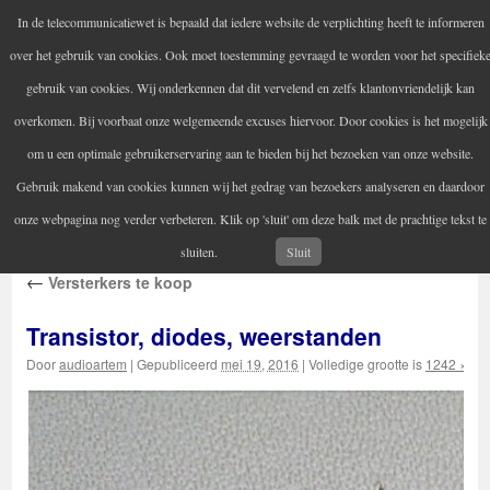
In de telecommunicatiewet is bepaald dat iedere website de verplichting heeft te informeren
Audio Artem
over het gebruik van cookies. Ook moet toestemming gevraagd te worden voor het specifiek
Uw versterker-audio reparateur
gebruik van cookies. Wij onderkennen dat dit vervelend en zelfs klantonvriendelijk kan
overkomen. Bij voorbaat onze welgemeende excuses hiervoor. Door cookies is het mogelijk
om u een optimale gebruikerservaring aan te bieden bij het bezoeken van onze website.
Home
Audio reparatie
Vintage audioapparatuur
Spring
Gebruik makend van cookies kunnen wij het gedrag van bezoekers analyseren en daardoor
Contactgegevens
Informatie
naar
onze webpagina nog verder verbeteren. Klik op 'sluit' om deze balk met de prachtige tekst te
inhoud
sluiten.
Sluit
←
Versterkers te koop
Transistor, diodes, weerstanden
Door
audioartem
|
Gepubliceerd
mei 19, 2016
|
Volledige grootte is
1242 × 12