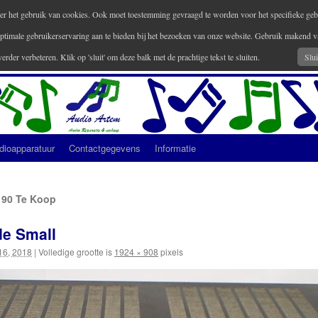
 over het gebruik van cookies. Ook moet toestemming gevraagd te worden voor het specifieke geb
ptimale gebruikerservaring aan te bieden bij het bezoeken van onze website. Gebruik makend
verder verbeteren. Klik op 'sluit' om deze balk met de prachtige tekst te sluiten.
Slui
dioapparatuur
Contactgegevens
Informatie
190 Te Koop
de Small
 16, 2018
|
Volledige grootte is
1924 × 908
pixels