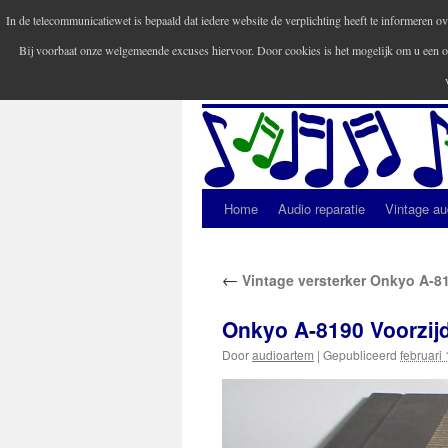
In de telecommunicatiewet is bepaald dat iedere website de verplichting heeft te informeren
Bij voorbaat onze welgemeende excuses hiervoor. Door cookies is het mogelijk om u een o
Audio Artem
Home
Audio reparatie
Vintage au
Spring
naar
←
Vintage versterker Onkyo A-8
inhoud
Onkyo A-8190 Voorzij
Door
audioartem
|
Gepubliceerd
februari