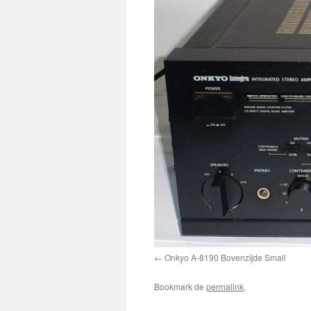
Onkyo A-8190 Bovenzijde Small
Bookmark de
permalink
.