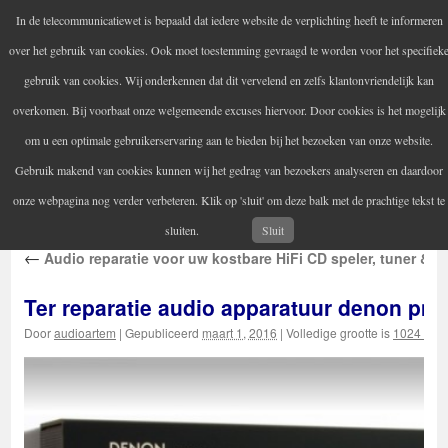
In de telecommunicatiewet is bepaald dat iedere website de verplichting heeft te informeren
Audio Artem
over het gebruik van cookies. Ook moet toestemming gevraagd te worden voor het specifiek
Uw versterker-audio reparateur
gebruik van cookies. Wij onderkennen dat dit vervelend en zelfs klantonvriendelijk kan
overkomen. Bij voorbaat onze welgemeende excuses hiervoor. Door cookies is het mogelijk
om u een optimale gebruikerservaring aan te bieden bij het bezoeken van onze website.
Home
Audio reparatie
Vintage audioapparatuur
Spring
Gebruik makend van cookies kunnen wij het gedrag van bezoekers analyseren en daardoor
Contactgegevens
Informatie
naar
onze webpagina nog verder verbeteren. Klik op 'sluit' om deze balk met de prachtige tekst te
inhoud
sluiten.
Sluit
←
Audio reparatie voor uw kostbare HiFi CD speler, tuner & st
Ter reparatie audio apparatuur denon pm
Door
audioartem
|
Gepubliceerd
maart 1, 2016
|
Volledige grootte is
1024 × 5