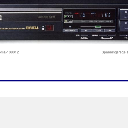
 pma-1080r 2
Spanningsregelaa