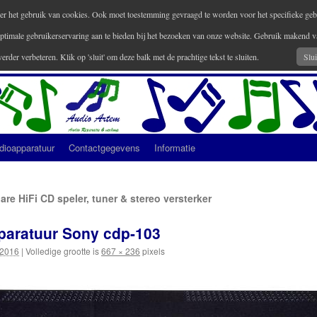
 over het gebruik van cookies. Ook moet toestemming gevraagd te worden voor het specifieke geb
ptimale gebruikerservaring aan te bieden bij het bezoeken van onze website. Gebruik makend
verder verbeteren. Klik op 'sluit' om deze balk met de prachtige tekst te sluiten.
Slui
dioapparatuur
Contactgegevens
Informatie
re HiFi CD speler, tuner & stereo versterker
pparatuur Sony cdp-103
 2016
|
Volledige grootte is
667 × 236
pixels