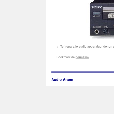
Ter reparatie audio apparatuur denon
Bookmark de
permalink
.
Audio Artem