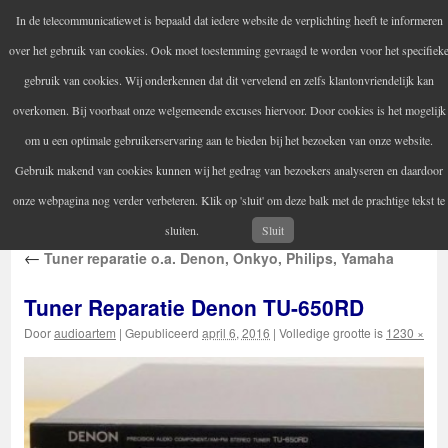
In de telecommunicatiewet is bepaald dat iedere website de verplichting heeft te informeren
Audio Artem
over het gebruik van cookies. Ook moet toestemming gevraagd te worden voor het specifiek
Uw versterker-audio reparateur
gebruik van cookies. Wij onderkennen dat dit vervelend en zelfs klantonvriendelijk kan
overkomen. Bij voorbaat onze welgemeende excuses hiervoor. Door cookies is het mogelijk
om u een optimale gebruikerservaring aan te bieden bij het bezoeken van onze website.
Home
Audio reparatie
Vintage audioapparatuur
Spring
Gebruik makend van cookies kunnen wij het gedrag van bezoekers analyseren en daardoor
Contactgegevens
Informatie
naar
onze webpagina nog verder verbeteren. Klik op 'sluit' om deze balk met de prachtige tekst te
inhoud
sluiten.
Sluit
←
Tuner reparatie o.a. Denon, Onkyo, Philips, Yamaha
Tuner Reparatie Denon TU-650RD
Door
audioartem
|
Gepubliceerd
april 6, 2016
|
Volledige grootte is
1230 × 292